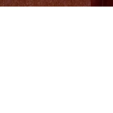
ORT UND UMGEBUNG
WICHTIGE INFOS
PLATZ FÜR ALLE UND ALLES
SCHWERPUNKTE
KITA KINDERLAND
Unsere Kindertagesstätte „Kinderland“ wurde am 03. Januar 1957 eröffnet. Sie
ist ein architektonisches Baudenkmal und befindet sich in einem der ältesten
Wohngebiete der Stadt Eisenhüttenstadt, umgeben von einer parkähnlichen
Anlage mit hohen Bäumen und Plastiken.