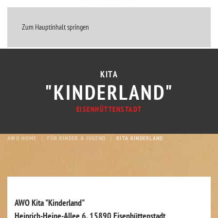
MENÜ
Zum Hauptinhalt springen
KITA
"KINDERLAND"
EISENHÜTTENSTADT
AWO HOME
FÜR KINDER & JUGEND
KITA KINDERLAND
AWO Kita "Kinderland"
Heinrich-Heine-Allee 6, 15890 Eisenhüttenstadt