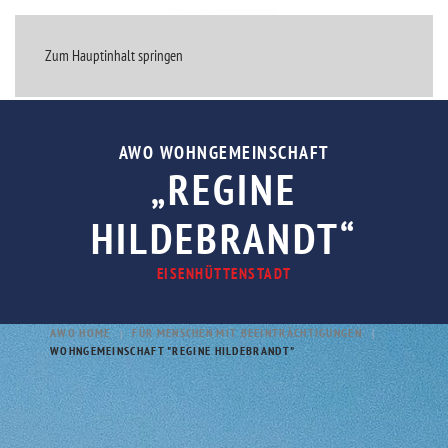
MENÜ
Zum Hauptinhalt springen
AWO WOHNGEMEINSCHAFT
„REGINE
HILDEBRANDT“
EISENHÜTTENSTADT
AWO HOME
FÜR MENSCHEN MIT BEEINTRÄCHTIGUNGEN
WOHNGEMEINSCHAFT "REGINE HILDEBRANDT"