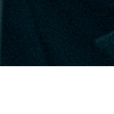
SIE SIND KÖRPERLICH UND SEELISCH
EINER STARKEN BELASTUNG
AUSGESETZT UND HABEN KAUM ZEIT
MAL ETWAS DURCHZUATMEN UND
NEUE KRAFT ZU TANKEN?