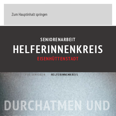
MENÜ
Zum Hauptinhalt springen
SENIORENARBEIT
HELFERINNENKREIS
EISENHÜTTENSTADT
AWO HOME
FÜR SENIOREN
HELFERINNENKREIS
DURCHATMEN UND